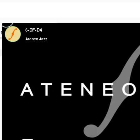
)
ado