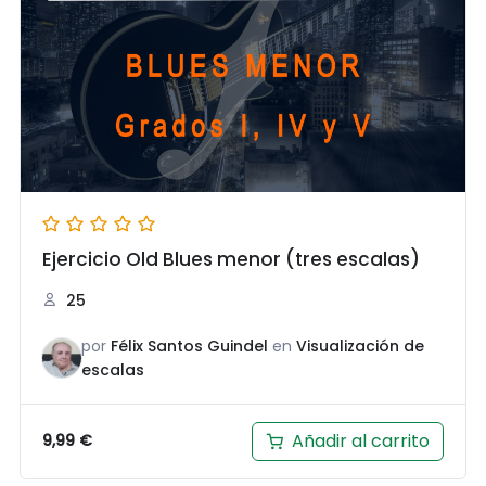
Ejercicio Old Blues menor (tres escalas)
25
por
Félix Santos Guindel
en
Visualización de
escalas
Añadir al carrito
9,99
€