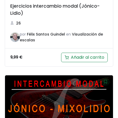
Ejercicios intercambio modal (Jónico-
Lidio)
26
por
Félix Santos Guindel
en
Visualización de
escalas
Añadir al carrito
9,99
€