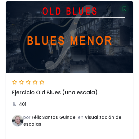
Ejercicio Old Blues (una escala)
401
por
Félix Santos Guindel
en
Visualización de
escalas