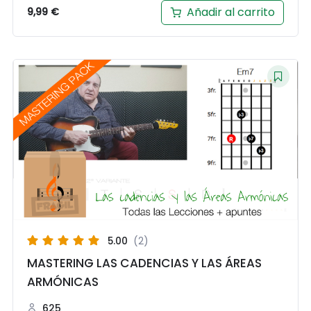
Añadir al carrito
9,99
€
5.00
(2)
MASTERING LAS CADENCIAS Y LAS ÁREAS
ARMÓNICAS
625