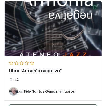
Libro “Armonía negativa”
43
por
Félix Santos Guindel
en
Libros