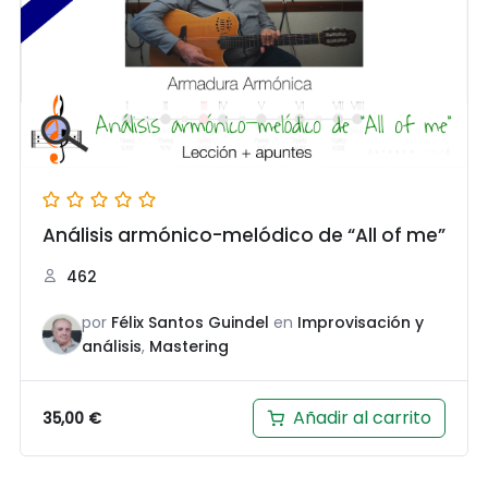
Análisis armónico-melódico de “All of me”
462
por
Félix Santos Guindel
en
Improvisación y
análisis
,
Mastering
Añadir al carrito
35,00
€