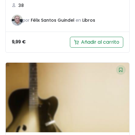
38
por
Félix Santos Guindel
en
Libros
Añadir al carrito
9,99
€