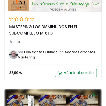
MASTERING LOS DISMINUIDOS EN EL
SUBCOMPLEJO MIXTO
391
por
Félix Santos Guindel
en
Acordes errantes
,
Mastering
Añadir al carrito
35,00
€