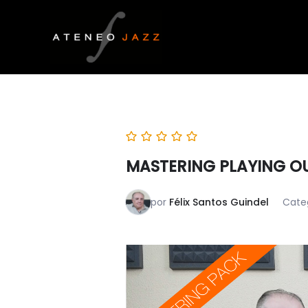
Ir
al
contenido
MASTERING PLAYING O
por
Félix Santos Guindel
Cate