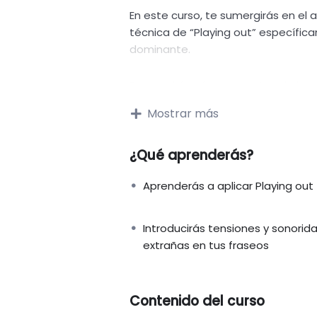
En este curso, te sumergirás en el a
técnica de “Playing out” específi
dominante.
Descubrirás cómo las notas de las 
ajenas al acorde de dominante, pue
Mostrar más
sonoridad increíblemente interesan
¿Qué aprenderás?
Aprenderás a identificar qué nota
construir frases melódicas que jue
Aprenderás a aplicar Playing out
resolverlas de manera satisfactoria
Dominar esta técnica te permitirá 
Introducirás tensiones y sonorid
sofisticación a tus improvisacione
extrañas en tus fraseos
cuente y cada fraseo tenga un imp
expandir tu vocabulario musical y d
Contenido del curso
¡Inscríbete hoy mismo y empieza a 