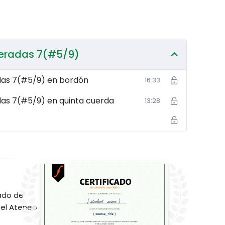
u improvisación y composición a un nivel superior!
 tu forma de tocar!
teradas 7(#5/9)
das 7(#5/9) en bordón
16:33
as 7(#5/9) en quinta cuerda
13:28
ado de
el Ateneo