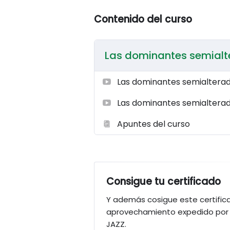
¡Domina estas sonoridades y lleva t
Contenido del curso
¿Estás listo para el desafío?
¡Inscríbete hoy mismo y transforma
Las dominantes semial
Las dominantes semialtera
Las dominantes semialterad
Apuntes del curso
Consigue tu certificado
Y además cosigue este certific
aprovechamiento expedido por 
JAZZ.