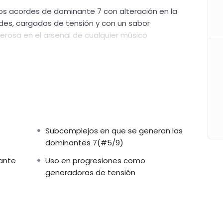
os acordes de dominante 7 con alteración en la
des, cargados de tensión y con un sabor
derosa en el arsenal de cualquier músico
 son exactamente estos acordes, cómo se
izarlos para crear momentos armónicos
sorprendente. Pero eso no es todo: te guiaremos
adas para improvisar sobre estas sonoridades
Subcomplejos en que se generan las
dominantes 7(#5/9)
as que complementan y realzan la tensión del
éndote construir solos melódicos y llenos de
ante
Uso en progresiones como
generadoras de tensión
os acordes alterados y escalas, desvelando las
a y expresiva.