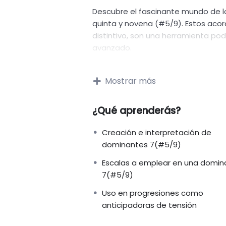
Descubre el fascinante mundo de l
quinta y novena (#5/9). Estos acor
distintivo, son una herramienta po
avanzado.
En este curso, desglosaremos qué
Mostrar más
forman y, crucialmente, cómo util
impactantes y resolver de manera 
a través de las escalas más adecu
¿Qué aprenderás?
complejas.
Creación e interpretación de
dominantes 7(#5/9)
Aprenderás a identificar las escal
acorde dominante 7(#5/9), permiti
Escalas a emplear en una domin
carácter.
7(#5/9)
Uso en progresiones como
Exploraremos la relación entre est
anticipadoras de tensión
claves para una improvisación fluid