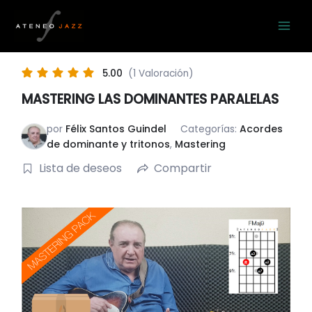
Ir
al
contenido
5.00
(1 Valoración)
MASTERING LAS DOMINANTES PARALELAS
por
Félix Santos Guindel
Categorías:
Acordes
de dominante y tritonos
,
Mastering
Lista de deseos
Compartir