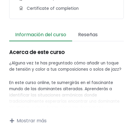
Certificate of completion
Información del curso
Reseñas
Acerca de este curso
¿Alguna vez te has preguntado cómo añadir un toque
de tensión y color a tus composiciones o solos de jazz?
En este curso online, te sumergirás en el fascinante
mundo de las dominantes alteradas. Aprenderás a
identificar las situaciones armónicas donde
tradicionalmente esperarías encontrar una dominante
sin alterar, y descubrirás cómo las dominantes
alteradas pueden ofrecer una sonoridad más rica y
compleja. Exploraremos las diferentes alteraciones y
Mostrar más
cómo se forman, así como las escalas más efectivas
para improvisar sobre ellas. Este curso es ideal para