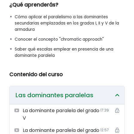
¿Qué aprenderás?
músicos de nivel intermedio y avanzado que buscan
expandir su vocabulario armónico y llevar su
Cómo aplicar el paralelismo a las dominantes
improvisación a un nivel superior, añadiendo un nuevo
secundarias emplazadas en los grados I, II y V de la
nivel de sofisticación y expresividad a su música.
armadura
Profundizaremos en cómo estas sustituciones
enriquecen las progresiones y abren nuevas vías para la
Conocer el concepto "chromatic approach"
creatividad melódica.
Saber qué escalas emplear en presencia de una
dominante paralela
¡Inscríbete hoy y transforma tu forma de entender y
utilizar las dominantes alteradas!
Contenido del curso
Las dominantes paralelas
La dominante paralela del grado
17:39
V
La dominante paralela del grado
12:57