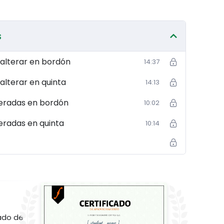
s
 alterar en bordón
14:37
alterar en quinta
14:13
teradas en bordón
10:02
eradas en quinta
10:14
ado de