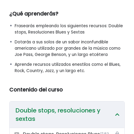
Descubrirás cómo aplicar las Resoluciones Blues, esos
¿Qué aprenderás?
giros armónicos que te transportarán directamente a
los clubes de blues de Chicago. Además, te sumergirás
Frasearás empleando los siguientes recursos: Double
en el arte de las Sextas, un recurso melódico que le
stops, Resoluciones Blues y Sextas
dará a tus solos un toque melódico, sofisticado y único.
Dotarás a sus solos de un sabor inconfundible
A lo largo del curso, te proporcionaremos ejercicios
americano utilizado por grandes de la música como
prácticos, ejemplos musicales y consejos clave para
Joe Pass, George Benson, y un largo etcétera
que puedas aplicar estas técnicas de manera efectiva.
Aprende recursos utilizados enestilos como el Blues,
¿Estás listo para darle a tus solos ese sabor
Rock, Country, Jazz, y un largo etc.
genuinamente americano?
¡Inscríbete hoy mismo y comienza tu viaje musical!
Contenido del curso
Double stops, resoluciones y
sextas
17:52