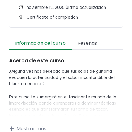
noviembre 12, 2025 Última actualización
Certificate of completion
Información del curso
Reseñas
Acerca de este curso
¿Alguna vez has deseado que tus solos de guitarra
evoquen la autenticidad y el sabor inconfundible del
blues americano?
Este curso te sumergirá en el fascinante mundo de la
improvisación, donde aprenderás a dominar técnicas
esenciales que transformarán tu forma de tocar.
Exploraremos el uso de los Double Stops, esas
poderosas combinaciones de dos notas que añaden
riqueza y expresividad a tus melodías.
Mostrar más