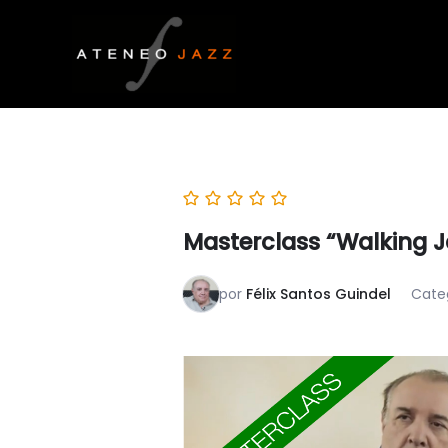
Ir
al
contenido
Masterclass “Walking J
por
Félix Santos Guindel
Cate