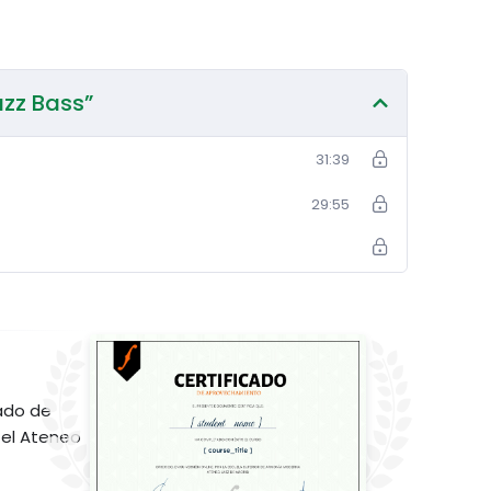
azz Bass”
31:39
29:55
ado de
el Ateneo