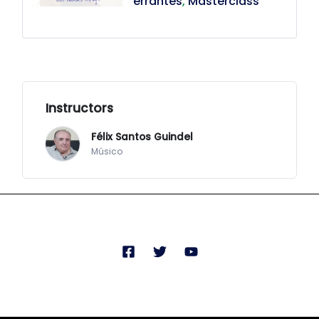
errantes
,
Masterclass
Instructors
Félix Santos Guindel
Músico