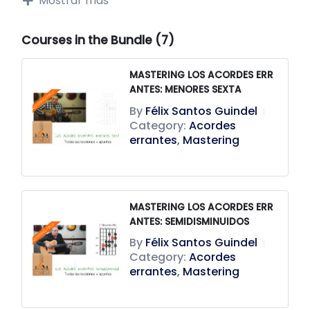
Mostrar más
Exploraremos cómo estos acordes, a menudo pasados
por alto, enriquecen tu música, dándole un carácter
Courses in the Bundle (7)
único. Desde la teoría detrás de su función hasta su
aplicación práctica en diversos géneros, este curso te
equipará con las herramientas para expandir tu paleta
MASTERING LOS ACORDES ERR
armónica y componer música verdaderamente original
ANTES: MENORES SEXTA
y emocionante.
By
Félix Santos Guindel
|
Category:
Acordes
¡Inscríbete y empieza a pintar tus melodías con los
errantes
,
Mastering
colores más vibrantes de la armonía hoy mismo!
MASTERING LOS ACORDES ERR
ANTES: SEMIDISMINUIDOS
By
Félix Santos Guindel
|
Category:
Acordes
errantes
,
Mastering