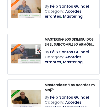
By
Félix Santos Guindel
|
Category:
Acordes
errantes
,
Mastering
MASTERING LOS DISMINUIDOS
EN EL SUBCOMPLEJO ARMÓNIC
O
By
Félix Santos Guindel
|
Category:
Acordes
errantes
,
Mastering
Masterclass: “Los acordes m
Maj7”
By
Félix Santos Guindel
|
Category:
Acordes