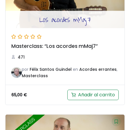
Masterclass: “Los acordes mMaj7”
471
por
Félix Santos Guindel
en
Acordes errantes
,
Masterclass
Añadir al carrito
65,00
€