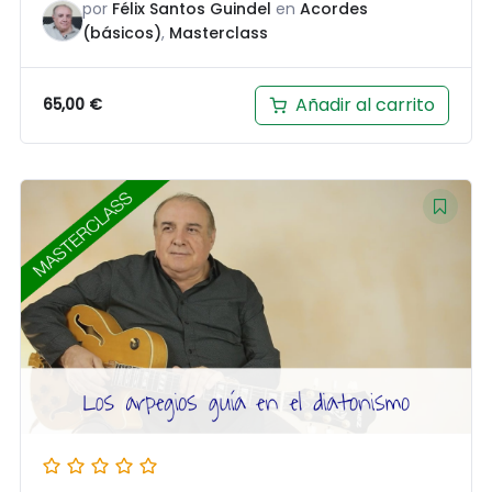
por
Félix Santos Guindel
en
Acordes
(básicos)
,
Masterclass
Añadir al carrito
65,00
€