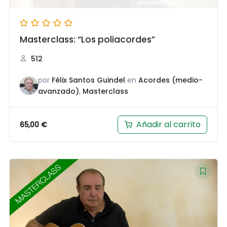
Masterclass: “Los poliacordes”
512
por
Félix Santos Guindel
en
Acordes (medio-
avanzado)
,
Masterclass
Añadir al carrito
65,00
€