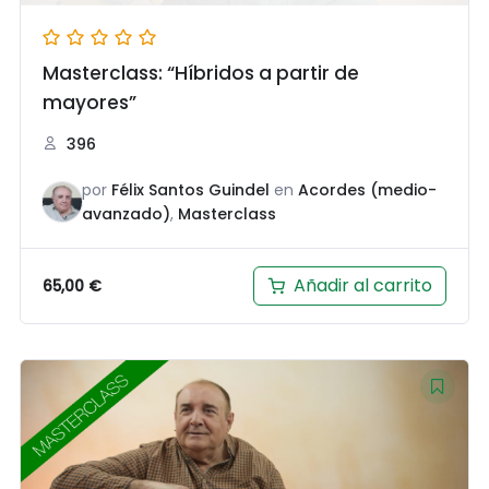
Masterclass: “Híbridos a partir de
mayores”
396
por
Félix Santos Guindel
en
Acordes (medio-
avanzado)
,
Masterclass
Añadir al carrito
65,00
€