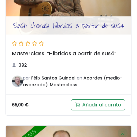
Masterclass: “Híbridos a partir de sus4”
392
por
Félix Santos Guindel
en
Acordes (medio-
avanzado)
,
Masterclass
Añadir al carrito
65,00
€